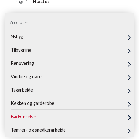
Pagination
Page 1
Next
Næste ›
page
Vi udfører
Nybyg
Tilbygning
Renovering
Vindue og døre
Tagarbejde
Køkken og garderobe
Badværelse
Tømrer- og snedkerarbejde