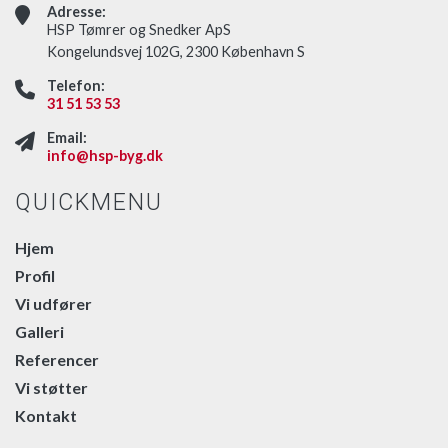
Adresse:
HSP Tømrer og Snedker ApS
Kongelundsvej 102G, 2300 København S
Telefon:
31 51 53 53
Email:
info@hsp-byg.dk
QUICKMENU
Hjem
Profil
Vi udfører
Galleri
Referencer
Vi støtter
Kontakt