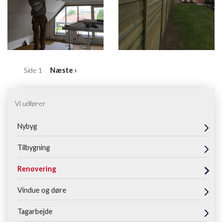
Sideinddeling
Side 1
Næste
Næste ›
side
Vi udfører
Nybyg
Tilbygning
Renovering
Vindue og døre
Tagarbejde