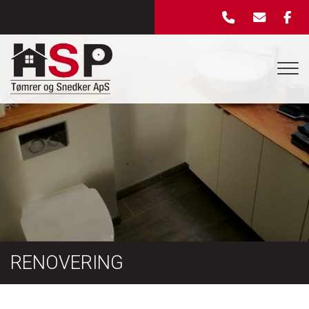
Gå
til
hovedindhold
RENOVERING