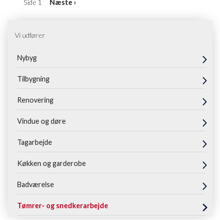
Sideinddeling
Side 1
Næste
Næste ›
side
Vi udfører
Nybyg
Tilbygning
Renovering
Vindue og døre
Tagarbejde
Køkken og garderobe
Badværelse
Tømrer- og snedkerarbejde