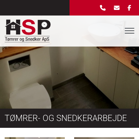
Gå
til
hovedindhold
TØMRER- OG SNEDKERARBEJDE